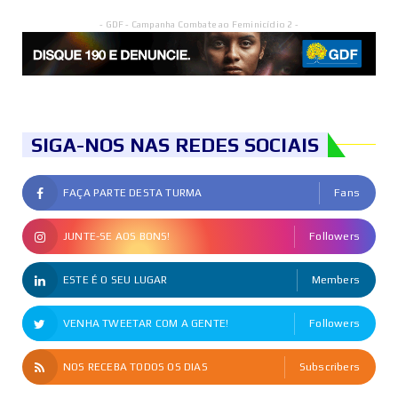
- GDF - Campanha Combate ao Feminicídio 2 -
SIGA-NOS NAS REDES SOCIAIS
FAÇA PARTE DESTA TURMA
Fans
JUNTE-SE AOS BONS!
Followers
ESTE É O SEU LUGAR
Members
VENHA TWEETAR COM A GENTE!
Followers
NOS RECEBA TODOS OS DIAS
Subscribers