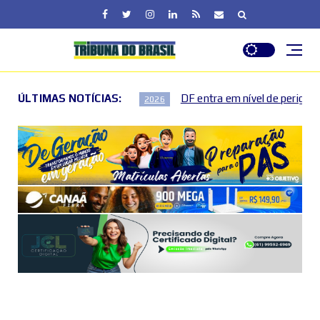
ÚLTIMAS NOTÍCIAS:
DF entra em nível de perigo por baixa umidade do ar nes
2026