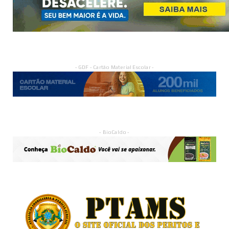
- GDF - Cartão Material Escolar -
- BioCaldo -