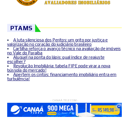
PTAMS
A luta silenciosa dos Peritos: um grito por justiça e
valorização no coração do judiciário brasileiro
Cartilha reforça o avanço técnico na avaliação de imóveis
no Vale do Paraíba
Aluguel na ponta do lápis: qual índice de reajuste
escolher?
Revolução Imobiliária: tabela FIPE pode virar a nova
bússola do mercado!
Apertem os cintos: financiamento imobiliário entra em
turbulência!
- CANAÃ TELECOM -