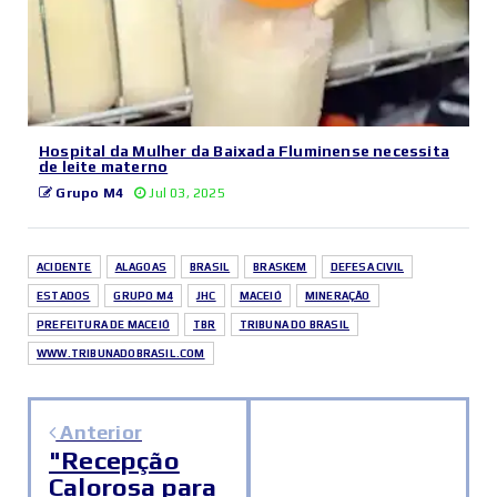
Hospital da Mulher da Baixada Fluminense necessita
de leite materno
Grupo M4
Jul 03, 2025
ACIDENTE
ALAGOAS
BRASIL
BRASKEM
DEFESA CIVIL
ESTADOS
GRUPO M4
JHC
MACEIÓ
MINERAÇÃO
PREFEITURA DE MACEIÓ
TBR
TRIBUNA DO BRASIL
WWW.TRIBUNADOBRASIL.COM
Anterior
"Recepção
Calorosa para