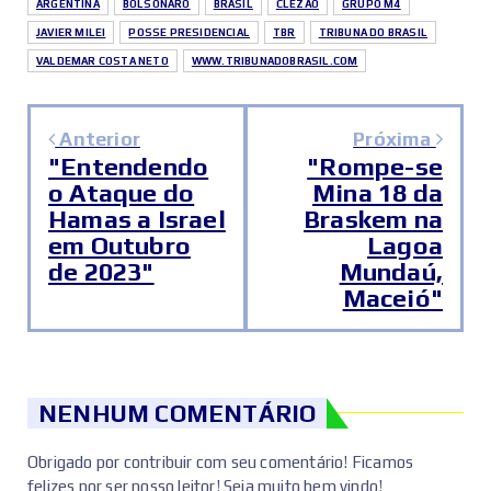
ARGENTINA
BOLSONARO
BRASIL
CLEZÃO
GRUPO M4
JAVIER MILEI
POSSE PRESIDENCIAL
TBR
TRIBUNA DO BRASIL
VALDEMAR COSTA NETO
WWW.TRIBUNADOBRASIL.COM
Anterior
Próxima
"Entendendo
"Rompe-se
o Ataque do
Mina 18 da
Hamas a Israel
Braskem na
em Outubro
Lagoa
de 2023"
Mundaú,
Maceió"
NENHUM COMENTÁRIO
Obrigado por contribuir com seu comentário! Ficamos
felizes por ser nosso leitor! Seja muito bem vindo!