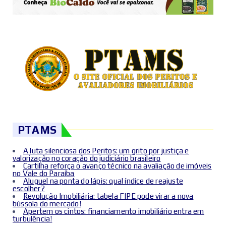
PTAMS
A luta silenciosa dos Peritos: um grito por justiça e
valorização no coração do judiciário brasileiro
Cartilha reforça o avanço técnico na avaliação de imóveis
no Vale do Paraíba
Aluguel na ponta do lápis: qual índice de reajuste
escolher?
Revolução Imobiliária: tabela FIPE pode virar a nova
bússola do mercado!
Apertem os cintos: financiamento imobiliário entra em
turbulência!