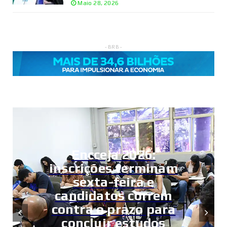
Maio 28, 2026
- BRB -
Encceja 2026:
inscrições terminam
sexta-feira e
candidatos correm
contra o prazo para
concluir estudos