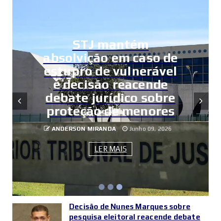
STJ mantém
absolvição em caso de
estupro de vulnerável
e decisão reacende
debate jurídico sobre
proteção de menores
ANDERSON MIRANDA
Junho 09, 2026
LER MAIS
Decisão de Nunes Marques sobre
pesquisa eleitoral reacende debate