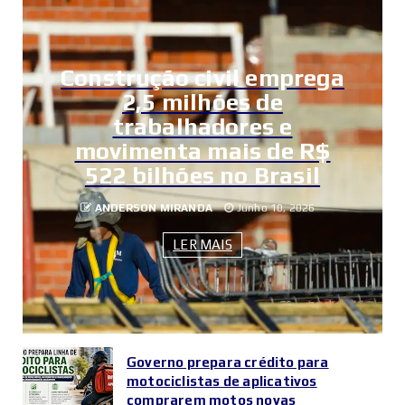
Construção civil emprega
2,5 milhões de
trabalhadores e
movimenta mais de R$
522 bilhões no Brasil
ANDERSON MIRANDA
Junho 10, 2026
LER MAIS
Governo prepara crédito para
motociclistas de aplicativos
comprarem motos novas