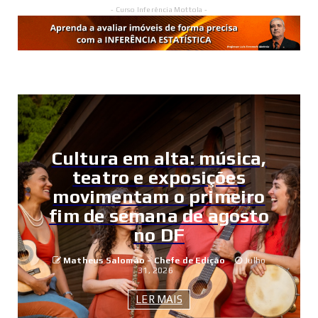
- Curso Inferência Mottola -
Cultura em alta: música,
teatro e exposições
movimentam o primeiro
fim de semana de agosto
no DF
Matheus Salomão - Chefe de Edição
Julho
31, 2026
LER MAIS