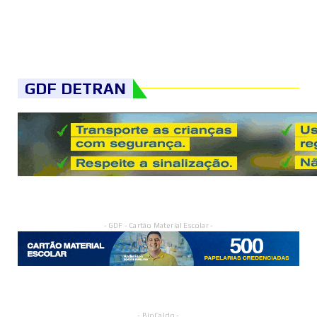
GDF DETRAN
- GDF - Cartão Material Escolar -
- BioCaldo -