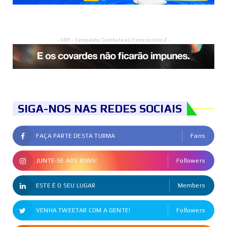
- GDF - Campanha Combate ao Feminicídio 2 -
SIGA-NOS NAS REDES SOCIAIS
FAÇA PARTE DESTA TURMA
Fans
JUNTE-SE AOS BONS!
Followers
ESTE É O SEU LUGAR
Members
VENHA TWEETAR COM A GENTE!
Followers