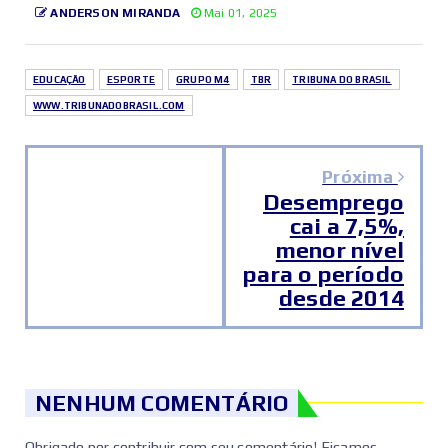
ANDERSON MIRANDA
Mai 01, 2025
EDUCAÇÃO
ESPORTE
GRUPO M4
TBR
TRIBUNA DO BRASIL
WWW.TRIBUNADOBRASIL.COM
Próxima
Desemprego
cai a 7,5%,
menor nível
para o período
desde 2014
NENHUM COMENTÁRIO
Obrigado por contribuir com seu comentário! Ficamos