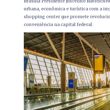
Brasília Presidente Juscelino Kubitsc
urbana, econômica e turística com a im
shopping center que promete revolucion
conveniência na capital federal.