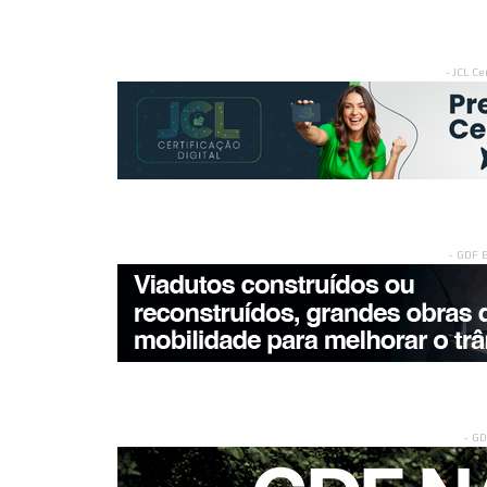
- JCL Ce
- GDF 
- G