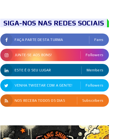
SIGA-NOS NAS REDES SOCIAIS
FAÇA PARTE DESTA TURMA
Fans
JUNTE-SE AOS BONS!
Followers
ESTE É O SEU LUGAR
Members
VENHA TWEETAR COM A GENTE!
Followers
NOS RECEBA TODOS OS DIAS
Subscribers