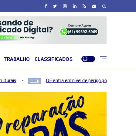
TRABALHO
CLASSIFICADOS
DF entra em nível de perigo por baixa umidade do ar nesta quinta (3