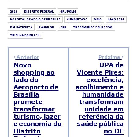
2026
DISTRITO FEDERAL
GRUPOM4
HOSPITAL DE APOIO DE BRASÍLIA
HUMANIZADO
MAIO
MAIO 2026
PALEATIVISTA
SAUDE DF
TBR
TRATAMENTO PALEATIVO
TRIBUNA DO BRASIL
Anterior
Próxima
Novo
UPA de
shopping ao
Vicente Pires:
lado do
excelência,
Aeroporto de
acolhimento e
Brasília
humanidade
promete
transformam
transformar
unidade em
turismo, lazer
referência da
e economia do
saúde pública
Distrito
no DF