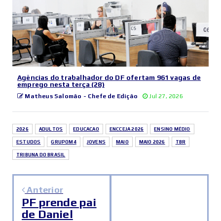
Agências do trabalhador do DF ofertam 961 vagas de
emprego nesta terça (28)
Matheus Salomão - Chefe de Edição
Jul 27, 2026
2026
ADULTOS
EDUCACAO
ENCCEJA 2026
ENSINO MÉDIO
ESTUDOS
GRUPOM4
JOVENS
MAIO
MAIO 2026
TBR
TRIBUNA DO BRASIL
Anterior
PF prende pai
de Daniel