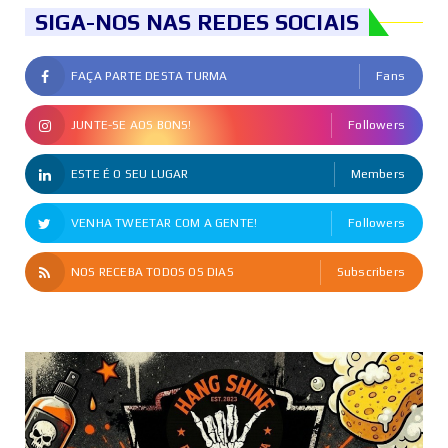
SIGA-NOS NAS REDES SOCIAIS
FAÇA PARTE DESTA TURMA
Fans
JUNTE-SE AOS BONS!
Followers
ESTE É O SEU LUGAR
Members
VENHA TWEETAR COM A GENTE!
Followers
NOS RECEBA TODOS OS DIAS
Subscribers