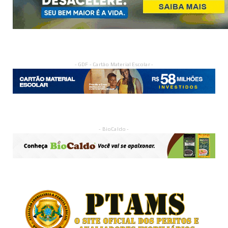
- GDF - Cartão Material Escolar -
- BioCaldo -