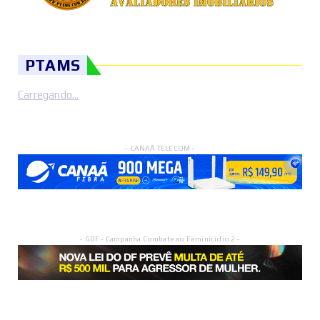
PTAMS
Carregando...
- CANAÃ TELECOM -
- GDF - Campanha Combate ao Feminicídio 2 -