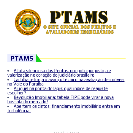
PTAMS
A luta silenciosa dos Peritos: um grito por justiça e
valorização no coração do judiciário brasileiro
Cartilha reforça o avanço técnico na avaliação de imóveis
no Vale do Paraíba
Aluguel na ponta do lápis: qual índice de reajuste
escolher?
Revolução Imobiliária: tabela FIPE pode virar a nova
bússola do mercado!
Apertem os cintos: financiamento imobiliário entra em
turbulência!
- CANAÃ TELECOM -