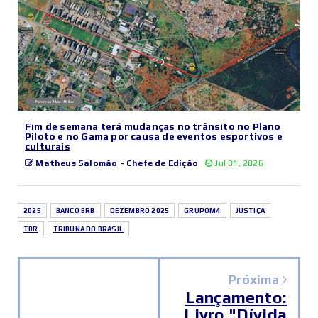
Fim de semana terá mudanças no trânsito no Plano
Piloto e no Gama por causa de eventos esportivos e
culturais
Matheus Salomão - Chefe de Edição
Jul 31, 2026
2025
BANCO BRB
DEZEMBRO 2025
GRUPOM4
JUSTIÇA
TBR
TRIBUNA DO BRASIL
Próxima
Lançamento:
Livro "Dívida