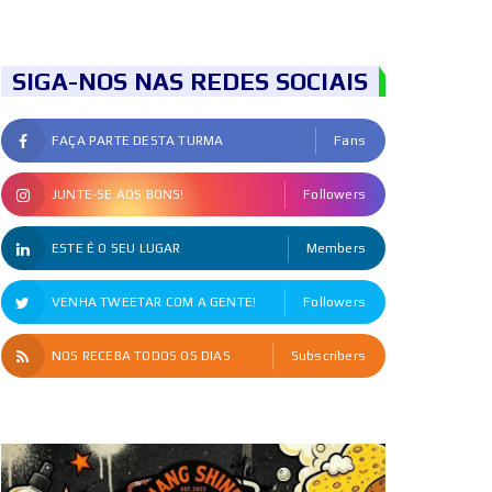
SIGA-NOS NAS REDES SOCIAIS
FAÇA PARTE DESTA TURMA
Fans
JUNTE-SE AOS BONS!
Followers
ESTE É O SEU LUGAR
Members
VENHA TWEETAR COM A GENTE!
Followers
NOS RECEBA TODOS OS DIAS
Subscribers