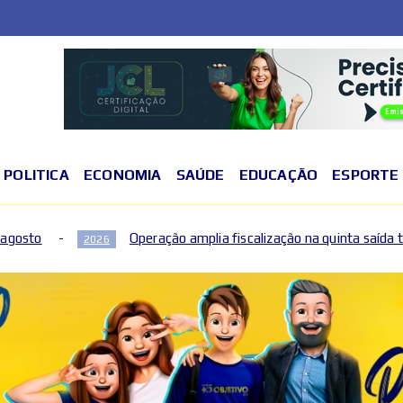
POLITICA
ECONOMIA
SAÚDE
EDUCAÇÃO
ESPORTE
ração amplia fiscalização na quinta saída temporária de presos no 