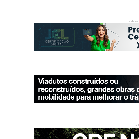
- JCL Ce
- GDF 
- G