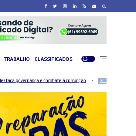
TRABALHO
CLASSIFICADOS
mbate à corrupção
Maior São João do Cerrado terá ôni
2026