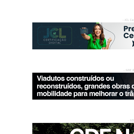
- JCL Ce
- GDF 
- G