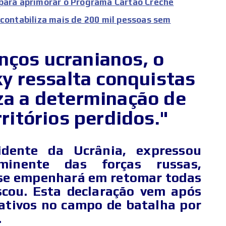
 para aprimorar o Programa Cartão Creche
 contabiliza mais de 200 mil pessoas sem
nços ucranianos, o
y ressalta conquistas
iza a determinação de
ritórios perdidos."
idente da Ucrânia, expressou
minente das forças russas,
 se empenhará em retomar todas
cou. Esta declaração vem após
cativos no campo de batalha por
.