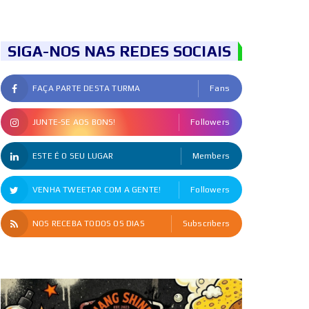
SIGA-NOS NAS REDES SOCIAIS
FAÇA PARTE DESTA TURMA
Fans
JUNTE-SE AOS BONS!
Followers
ESTE É O SEU LUGAR
Members
VENHA TWEETAR COM A GENTE!
Followers
NOS RECEBA TODOS OS DIAS
Subscribers