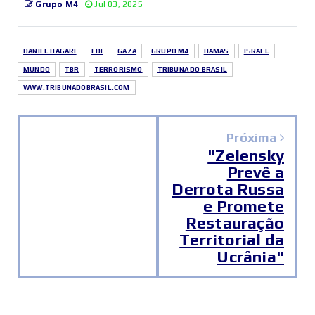
Grupo M4
Jul 03, 2025
DANIEL HAGARI
FDI
GAZA
GRUPO M4
HAMAS
ISRAEL
MUNDO
TBR
TERRORISMO
TRIBUNA DO BRASIL
WWW.TRIBUNADOBRASIL.COM
Próxima
"Zelensky
Prevê a
Derrota Russa
e Promete
Restauração
Territorial da
Ucrânia"