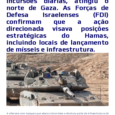
incursões diárias, atingiu o
norte de Gaza. As Forças de
Defesa Israelenses (FDI)
confirmam que a ação
direcionada visava posições
estratégicas do Hamas,
incluindo locais de lançamento
de mísseis e infraestrutura.
A ofensiva com tanques que atacou terroristas e destruiu parte da infraestrutura do