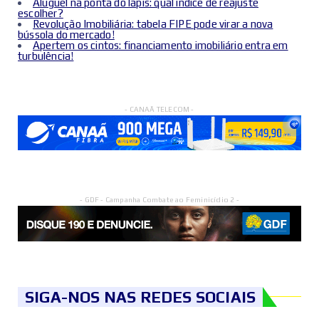
Aluguel na ponta do lápis: qual índice de reajuste
escolher?
Revolução Imobiliária: tabela FIPE pode virar a nova
bússola do mercado!
Apertem os cintos: financiamento imobiliário entra em
turbulência!
- CANAÃ TELECOM -
- GDF - Campanha Combate ao Feminicídio 2 -
SIGA-NOS NAS REDES SOCIAIS