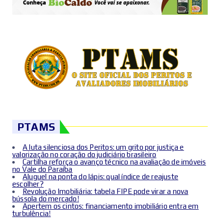
PTAMS
A luta silenciosa dos Peritos: um grito por justiça e
valorização no coração do judiciário brasileiro
Cartilha reforça o avanço técnico na avaliação de imóveis
no Vale do Paraíba
Aluguel na ponta do lápis: qual índice de reajuste
escolher?
Revolução Imobiliária: tabela FIPE pode virar a nova
bússola do mercado!
Apertem os cintos: financiamento imobiliário entra em
turbulência!