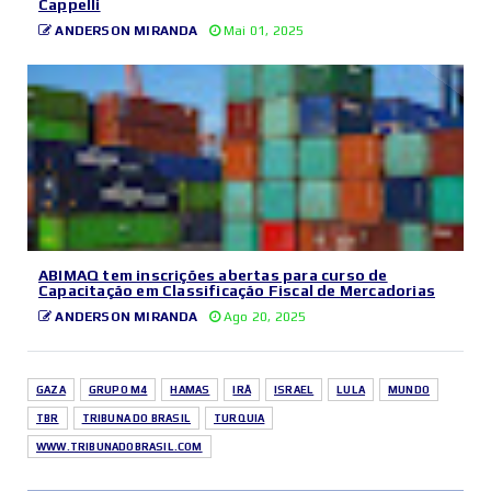
Cappelli
ANDERSON MIRANDA
Mai 01, 2025
ABIMAQ tem inscrições abertas para curso de
Capacitação em Classificação Fiscal de Mercadorias
ANDERSON MIRANDA
Ago 20, 2025
GAZA
GRUPO M4
HAMAS
IRÂ
ISRAEL
LULA
MUNDO
TBR
TRIBUNA DO BRASIL
TURQUIA
WWW.TRIBUNADOBRASIL.COM