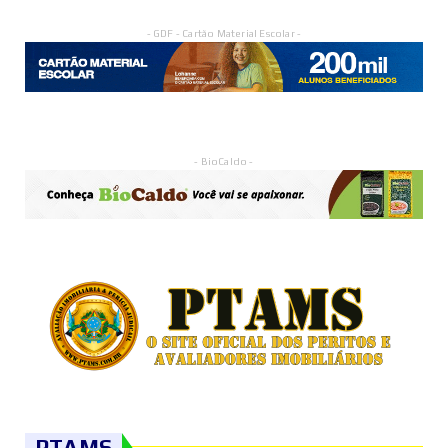
- GDF - Cartão Material Escolar -
- BioCaldo -
PTAMS