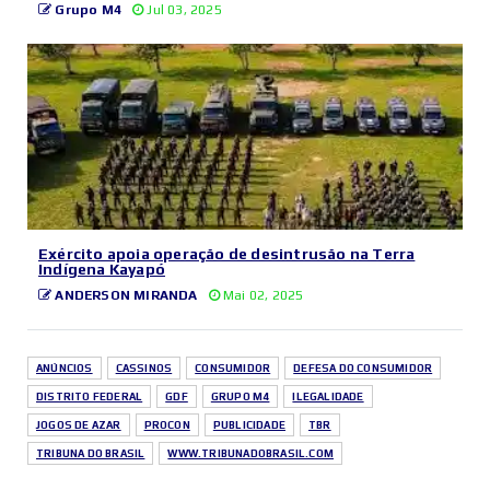
Grupo M4
Jul 03, 2025
Exército apoia operação de desintrusão na Terra
Indígena Kayapó
ANDERSON MIRANDA
Mai 02, 2025
ANÚNCIOS
CASSINOS
CONSUMIDOR
DEFESA DO CONSUMIDOR
DISTRITO FEDERAL
GDF
GRUPO M4
ILEGALIDADE
JOGOS DE AZAR
PROCON
PUBLICIDADE
TBR
TRIBUNA DO BRASIL
WWW.TRIBUNADOBRASIL.COM