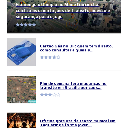
Flamengo x Olímpia no Mané Garrincha:
confira as orientações de trânsito, acesso e
segurança para o jogo
Cartão Gás no DF: quem tem direito,
como consultar e quais s...
Fim de semana terá mudanças no
trânsito em Brasília por caus...
Oficina gratuita de teatro musical em
Taguatinga forma joven...