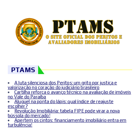
PTAMS
A luta silenciosa dos Peritos: um grito por justiça e
valorização no coração do judiciário brasileiro
Cartilha reforça o avanço técnico na avaliação de imóveis
no Vale do Paraíba
Aluguel na ponta do lápis: qual índice de reajuste
escolher?
Revolução Imobiliária: tabela FIPE pode virar a nova
bússola do mercado!
Apertem os cintos: financiamento imobiliário entra em
turbulência!