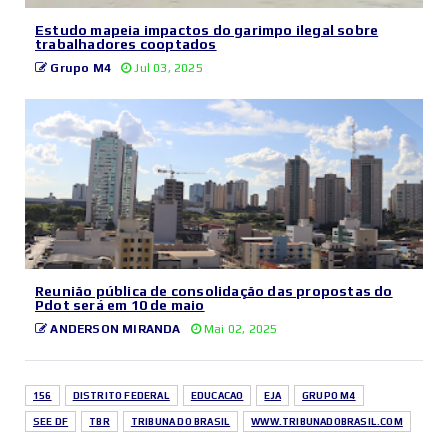
Estudo mapeia impactos do garimpo ilegal sobre
trabalhadores cooptados
Grupo M4
Jul 03, 2025
Reunião pública de consolidação das propostas do
Pdot será em 10 de maio
ANDERSON MIRANDA
Mai 02, 2025
156
DISTRITO FEDERAL
EDUCACAO
EJA
GRUPO M4
SEE DF
TBR
TRIBUNA DO BRASIL
WWW.TRIBUNADOBRASIL.COM