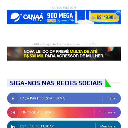
- CANAÃ TELECOM -
- GDF - Campanha Combate ao Feminicídio 2 -
SIGA-NOS NAS REDES SOCIAIS
FAÇA PARTE DESTA TURMA
Fans
JUNTE-SE AOS BONS!
Followers
ESTE É O SEU LUGAR
Members