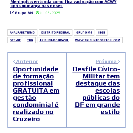
Meningite: entenda como fica vacinação com ACWY
após mudança nas doses
Grupo M4
Jul 03, 2025
ANALFABETISMO
DISTRITO FEDERAL
GRUPO M4
IBGE
SEE-DF
TBR
TRIBUNA DO BRASIL
WWW.TRIBUNADOBRASIL.COM
Anterior
Próxima
Oportunidade
Desfile Cívico-
de formação
Militar tem
profissional
destaque das
GRATUITA em
escolas
gestão
públicas do
condominial é
DF em grande
realizado no
estilo
Cruzeiro