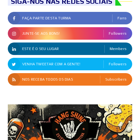
SIGA-NOS NAS REDES SOCIAIS
FAÇA PARTE DESTA TURMA
Fans
JUNTE-SE AOS BONS!
Followers
ESTE É O SEU LUGAR
Members
VENHA TWEETAR COM A GENTE!
Followers
NOS RECEBA TODOS OS DIAS
Subscribers