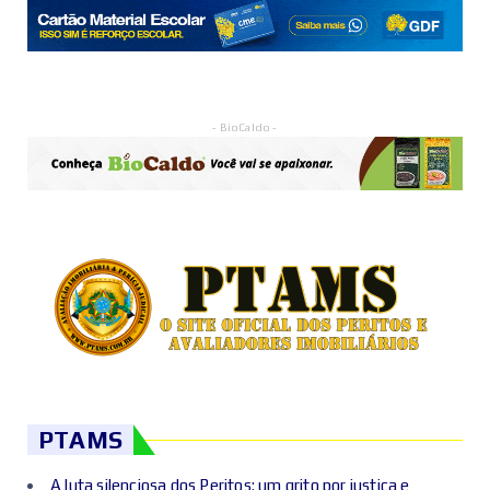
- BioCaldo -
PTAMS
A luta silenciosa dos Peritos: um grito por justiça e