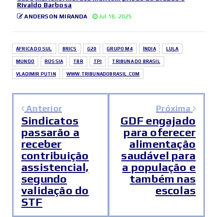
Rivaldo Barbosa
ANDERSON MIRANDA
Jul 18, 2025
ÁFRICA DO SUL
BRICS
G20
GRUPO M4
ÍNDIA
LULA
MUNDO
RÚSSIA
TBR
TPI
TRIBUNA DO BRASIL
VLADIMIR PUTIN
WWW.TRIBUNADOBRASIL.COM
Anterior
Próxima
Sindicatos
GDF engajado
passarão a
para oferecer
receber
alimentação
contribuição
saudável para
assistencial,
a população e
segundo
também nas
validação do
escolas
STF