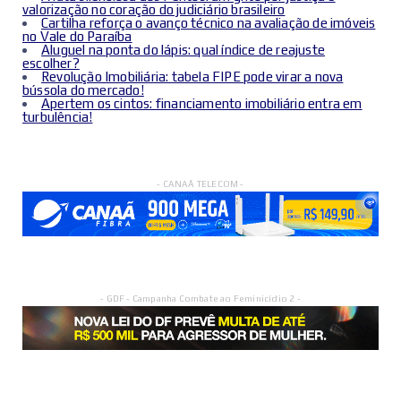
valorização no coração do judiciário brasileiro
Cartilha reforça o avanço técnico na avaliação de imóveis
no Vale do Paraíba
Aluguel na ponta do lápis: qual índice de reajuste
escolher?
Revolução Imobiliária: tabela FIPE pode virar a nova
bússola do mercado!
Apertem os cintos: financiamento imobiliário entra em
turbulência!
- CANAÃ TELECOM -
- GDF - Campanha Combate ao Feminicídio 2 -