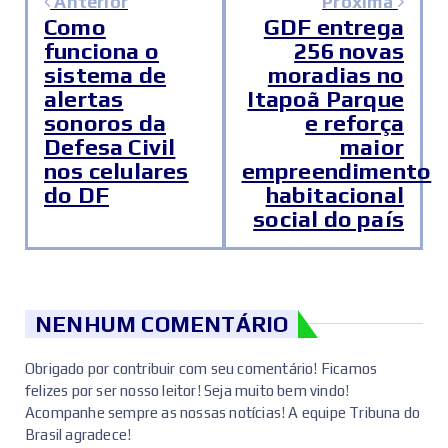
Anterior
Próxima
Como
GDF entrega
funciona o
256 novas
sistema de
moradias no
alertas
Itapoã Parque
sonoros da
e reforça
Defesa Civil
maior
nos celulares
empreendimento
do DF
habitacional
social do país
NENHUM COMENTÁRIO
Obrigado por contribuir com seu comentário! Ficamos
felizes por ser nosso leitor! Seja muito bem vindo!
Acompanhe sempre as nossas notícias! A equipe Tribuna do
Brasil agradece!