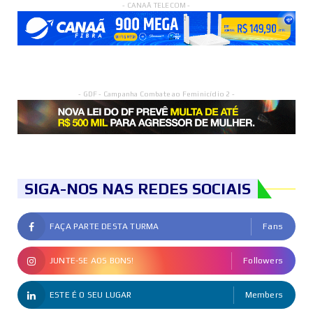
- CANAÃ TELECOM -
- GDF - Campanha Combate ao Feminicídio 2 -
SIGA-NOS NAS REDES SOCIAIS
FAÇA PARTE DESTA TURMA
Fans
JUNTE-SE AOS BONS!
Followers
ESTE É O SEU LUGAR
Members