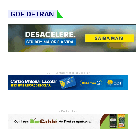
GDF DETRAN
- GDF - Cartão Material Escolar -
- BioCaldo -