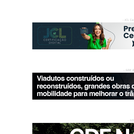
- JCL Ce
- GDF 
- G