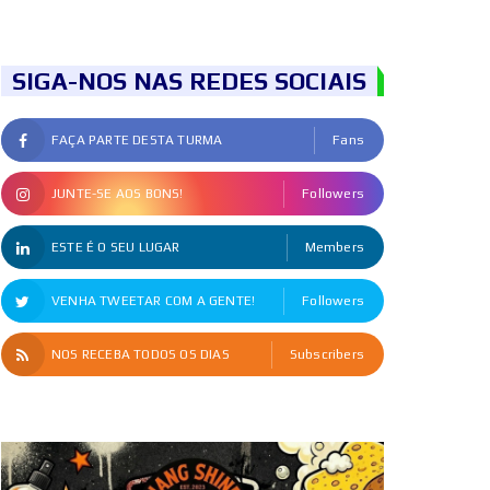
SIGA-NOS NAS REDES SOCIAIS
FAÇA PARTE DESTA TURMA
Fans
JUNTE-SE AOS BONS!
Followers
ESTE É O SEU LUGAR
Members
VENHA TWEETAR COM A GENTE!
Followers
NOS RECEBA TODOS OS DIAS
Subscribers