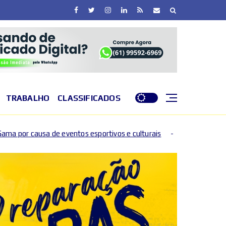
TRABALHO
CLASSIFICADOS
s esportivos e culturais
DF entra em nível de perigo 
2026