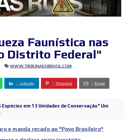
ueza Faunística nas
 Distrito Federal"
WWW.TRIBUNADOBRASIL.COM
Linkedin
Pinterest
Email
86 Espécies em 13 Unidades de Conservação" Um
.
ro e manda recado ao "Povo Brasileiro"
aro e declara apoio irrestrito