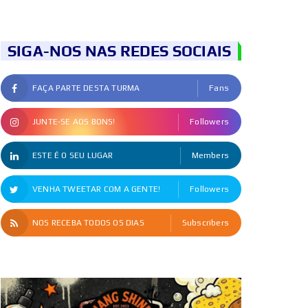
SIGA-NOS NAS REDES SOCIAIS
FAÇA PARTE DESTA TURMA
Fans
JUNTE-SE AOS BONS!
Followers
ESTE É O SEU LUGAR
Members
VENHA TWEETAR COM A GENTE!
Followers
NOS RECEBA TODOS OS DIAS
Subscribers