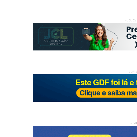
- JCL Ce
- GDF 
- G