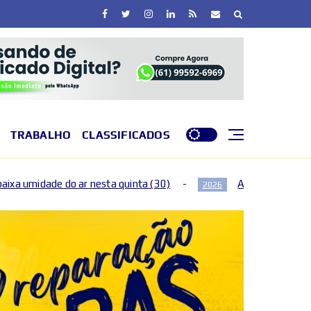
TRABALHO
CLASSIFICADOS
quinta (30)
Após os 40: como as mudanças hormonais 
2026