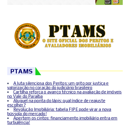
PTAMS
A luta silenciosa dos Peritos: um grito por justiça e
valorização no coração do judiciário brasileiro
Cartilha reforça o avanço técnico na avaliação de imóveis
no Vale do Paraíba
Aluguel na ponta do lápis: qual índice de reajuste
escolher?
Revolução Imobiliária: tabela FIPE pode virar a nova
bússola do mercado!
Apertem os cintos: financiamento imobiliário entra em
turbulência!