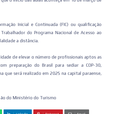
é que o início das aulas aconteça em 18 de março de
mação Inicial e Continuada (FIC) ou qualificação
o Trabalhador do Programa Nacional de Acesso ao
alidade a distância.
nidade de elevar o número de profissionais aptos as
com preparação do Brasil para sediar a COP-30,
ma que será realizado em 2025 na capital paraense,
ção do Ministério do Turismo