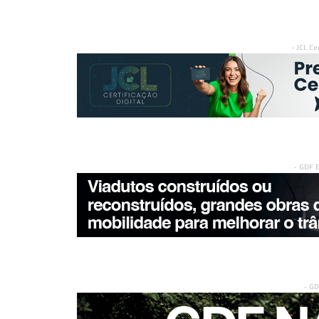
- JCL Ce
- GDF 
- G