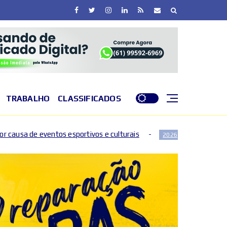
TRABALHO
CLASSIFICADOS
ivos e culturais
DF entra em nível de perigo por baix
2026