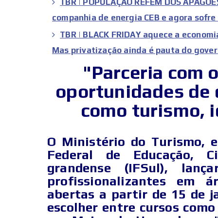
TBR | POPULAÇÃO REFÉM DOS APAGÕES
companhia de energia CEB e agora sofr
TBR | BLACK FRIDAY aquece a economi
Mas privatização ainda é pauta do gove
"Parceria com o
oportunidades de 
como turismo, i
O Ministério do Turismo, 
Federal de Educação, Ci
grandense (IFSul), lan
profissionalizantes em á
abertas a partir de 15 de j
escolher entre cursos como