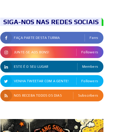
SIGA-NOS NAS REDES SOCIAIS
FAÇA PARTE DESTA TURMA
Fans
JUNTE-SE AOS BONS!
Followers
ESTE É O SEU LUGAR
Members
VENHA TWEETAR COM A GENTE!
Followers
NOS RECEBA TODOS OS DIAS
Subscribers