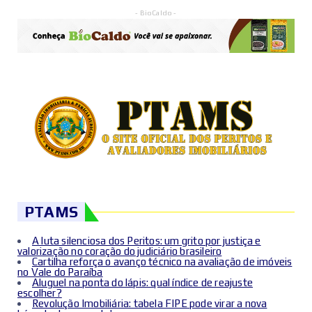
- BioCaldo -
PTAMS
A luta silenciosa dos Peritos: um grito por justiça e
valorização no coração do judiciário brasileiro
Cartilha reforça o avanço técnico na avaliação de imóveis
no Vale do Paraíba
Aluguel na ponta do lápis: qual índice de reajuste
escolher?
Revolução Imobiliária: tabela FIPE pode virar a nova