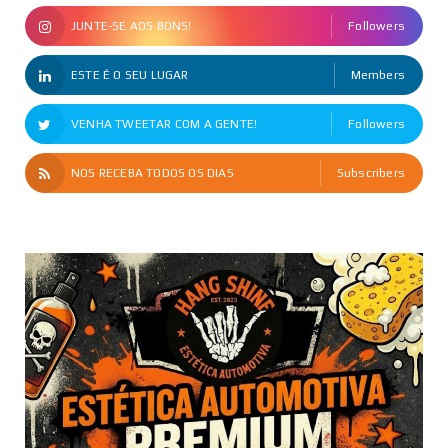
JUNTE-SE AOS BONS!
Followers
ESTE É O SEU LUGAR
Members
VENHA TWEETAR COM A GENTE!
Followers
NOS RECEBA TODOS OS DIAS
Subscribers