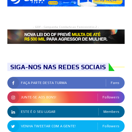
- GDF - Campanha Combate ao Feminicídio 2 -
SIGA-NOS NAS REDES SOCIAIS
FAÇA PARTE DESTA TURMA
Fans
JUNTE-SE AOS BONS!
Followers
ESTE É O SEU LUGAR
Members
VENHA TWEETAR COM A GENTE!
Followers