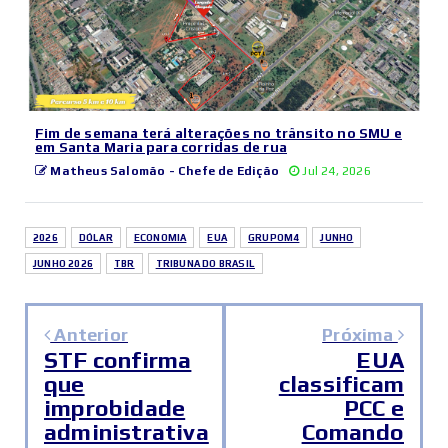
Fim de semana terá alterações no trânsito no SMU e
em Santa Maria para corridas de rua
Matheus Salomão - Chefe de Edição
Jul 24, 2026
2026
DÓLAR
ECONOMIA
EUA
GRUPOM4
JUNHO
JUNHO 2026
TBR
TRIBUNA DO BRASIL
Anterior
Próxima
STF confirma
EUA
que
classificam
improbidade
PCC e
administrativa
Comando