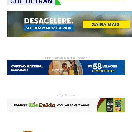
GDF DETRAN
- GDF - Cartão Material Escolar -
- BioCaldo -