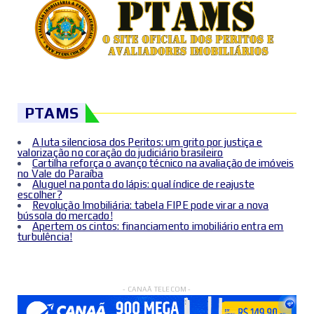
PTAMS
A luta silenciosa dos Peritos: um grito por justiça e
valorização no coração do judiciário brasileiro
Cartilha reforça o avanço técnico na avaliação de imóveis
no Vale do Paraíba
Aluguel na ponta do lápis: qual índice de reajuste
escolher?
Revolução Imobiliária: tabela FIPE pode virar a nova
bússola do mercado!
Apertem os cintos: financiamento imobiliário entra em
turbulência!
- CANAÃ TELECOM -