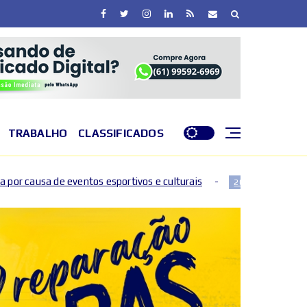
TRABALHO
CLASSIFICADOS
vos e culturais
DF entra em nível de perigo por baixa 
2026