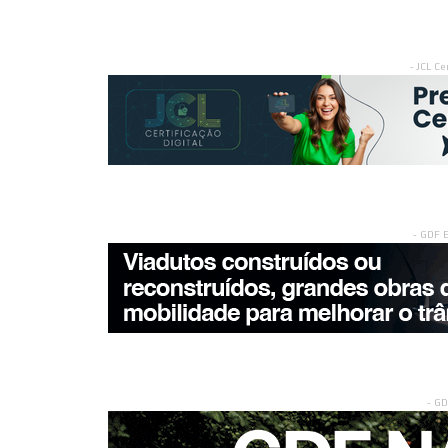
- JCL Ce
- GDF 
- G