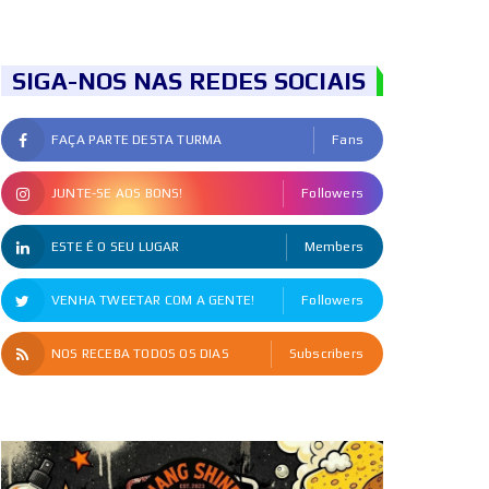
SIGA-NOS NAS REDES SOCIAIS
FAÇA PARTE DESTA TURMA
Fans
JUNTE-SE AOS BONS!
Followers
ESTE É O SEU LUGAR
Members
VENHA TWEETAR COM A GENTE!
Followers
NOS RECEBA TODOS OS DIAS
Subscribers