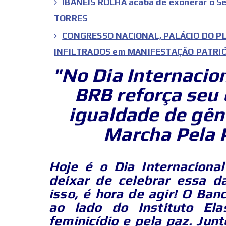
IBANEIS ROCHA acaba de exonerar o S
TORRES
CONGRESSO NACIONAL, PALÁCIO DO PL
INFILTRADOS em MANIFESTAÇÃO PATRI
"No Dia Internacio
BRB reforça seu
igualdade de gên
Marcha Pela 
Hoje é o Dia Internaciona
deixar de celebrar essa d
isso, é hora de agir! O Ba
ao lado do Instituto El
feminicídio e pela paz. Jun