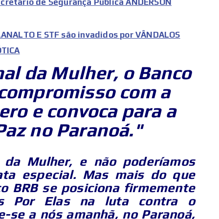
ecretário de Segurança Pública ANDERSON
ANALTO E STF são invadidos por VÂNDALOS
ÓTICA
nal da Mulher, o Banco
 compromisso com a
ero e convoca para a
Paz no Paranoá."
l da Mulher, e não poderíamos
ata especial. Mas mais do que
nco BRB se posiciona firmemente
as Por Elas na luta contra o
te-se a nós amanhã, no Paranoá,