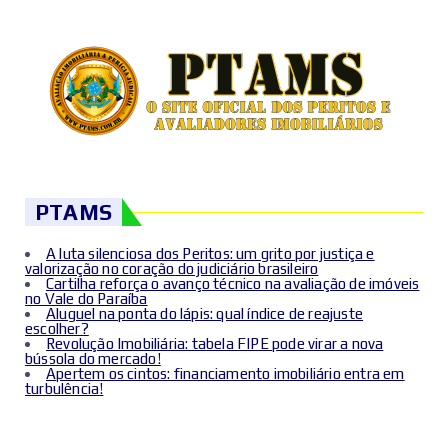
PTAMS
A luta silenciosa dos Peritos: um grito por justiça e
valorização no coração do judiciário brasileiro
Cartilha reforça o avanço técnico na avaliação de imóveis
no Vale do Paraíba
Aluguel na ponta do lápis: qual índice de reajuste
escolher?
Revolução Imobiliária: tabela FIPE pode virar a nova
bússola do mercado!
Apertem os cintos: financiamento imobiliário entra em
turbulência!