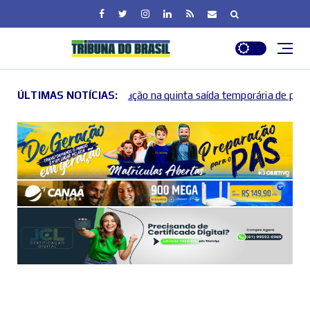
zação na quinta saída temporária de presos no DF
ÚLTIMAS NOTÍCIAS:
Lact
2026