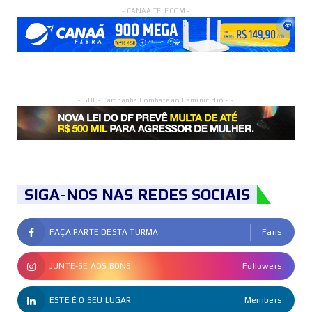
- CANAÃ TELECOM -
- GDF - Campanha Combate ao Feminicídio 2 -
SIGA-NOS NAS REDES SOCIAIS
FAÇA PARTE DESTA TURMA
Fans
JUNTE-SE AOS BONS!
Followers
ESTE É O SEU LUGAR
Members