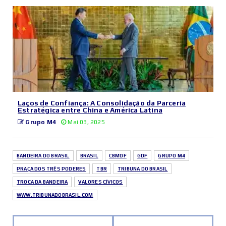
Laços de Confiança: A Consolidação da Parceria
Estratégica entre China e América Latina
Grupo M4
Mai 03, 2025
BANDEIRA DO BRASIL
BRASIL
CBMDF
GDF
GRUPO M4
PRAÇA DOS TRÊS PODERES
TBR
TRIBUNA DO BRASIL
TROCA DA BANDEIRA
VALORES CÍVICOS
WWW.TRIBUNADOBRASIL.COM