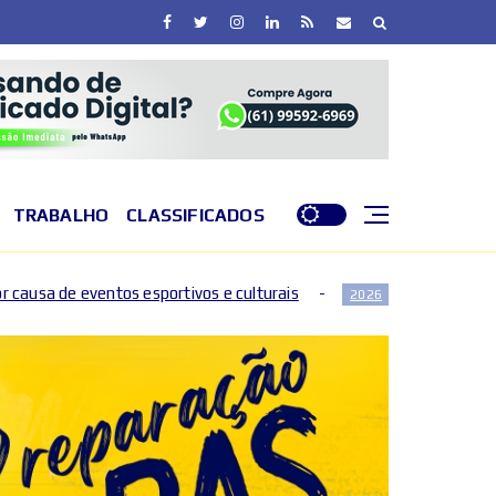
TRABALHO
CLASSIFICADOS
os e culturais
DF entra em nível de perigo por baixa 
2026