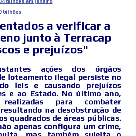
04 bilhões em janeiro
0 bilhões
entados a verificar a
reno junto à Terracap
scos e prejuízos"
stantes ações dos órgãos
e loteamento ilegal persiste no
indo leis e causando prejuízos
es e ao Estado. No último ano,
realizadas para combater
 resultando na desobstrução de
os quadrados de áreas públicas.
não apenas configura um crime,
multa, mas também sujeita o