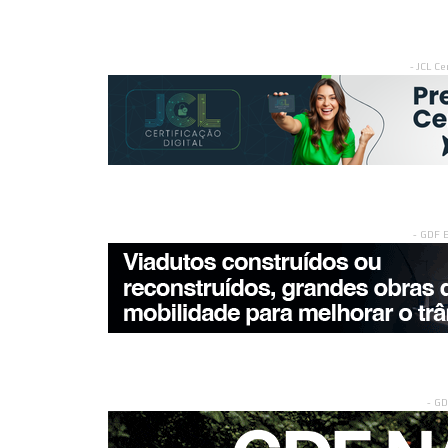
- JCL Ce
- GDF 
- G