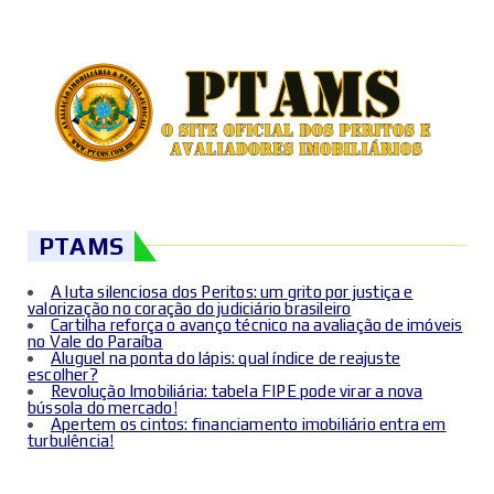
PTAMS
A luta silenciosa dos Peritos: um grito por justiça e
valorização no coração do judiciário brasileiro
Cartilha reforça o avanço técnico na avaliação de imóveis
no Vale do Paraíba
Aluguel na ponta do lápis: qual índice de reajuste
escolher?
Revolução Imobiliária: tabela FIPE pode virar a nova
bússola do mercado!
Apertem os cintos: financiamento imobiliário entra em
turbulência!