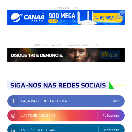
- CANAÃ TELECOM -
- GDF - Campanha Combate ao Feminicídio 2 -
SIGA-NOS NAS REDES SOCIAIS
FAÇA PARTE DESTA TURMA
Fans
JUNTE-SE AOS BONS!
Followers
ESTE É O SEU LUGAR
Members