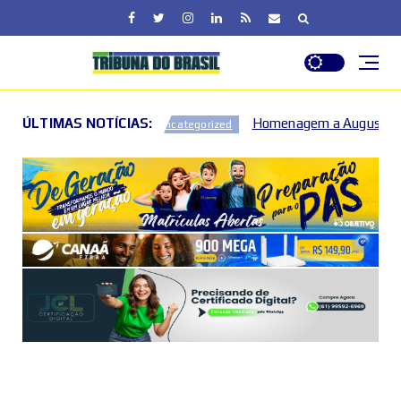
ÚLTIMAS NOTÍCIAS:
Homenagem a Augusto Nardes destaca governança e co
tegorized