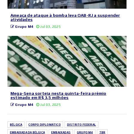
Ameaça de ataque à bomba leva OAB-RJ a suspender
atividades
Grupo M4
Jul 03, 2025
Mega-Sena sorteia nesta quinta-feira prêmio
estimado em R$ 3,5 milhões
Grupo M4
Jul 03, 2025
BÉLGICA
CORPO DIPLOMÁTICO
DISTRITO FEDERAL
EMBAIXADA DA BÉLGICA
EMBAIXADAS
GRUPO M4
TBR