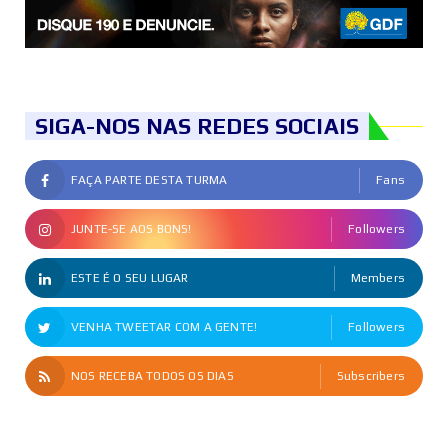
SIGA-NOS NAS REDES SOCIAIS
FAÇA PARTE DESTA TURMA
Fans
JUNTE-SE AOS BONS!
Followers
ESTE É O SEU LUGAR
Members
VENHA TWEETAR COM A GENTE!
Followers
NOS RECEBA TODOS OS DIAS
Subscribers