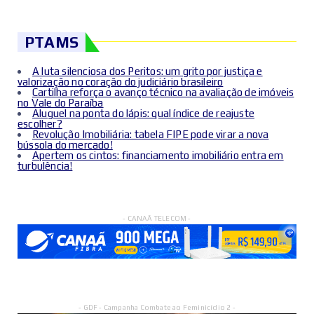
PTAMS
A luta silenciosa dos Peritos: um grito por justiça e
valorização no coração do judiciário brasileiro
Cartilha reforça o avanço técnico na avaliação de imóveis
no Vale do Paraíba
Aluguel na ponta do lápis: qual índice de reajuste
escolher?
Revolução Imobiliária: tabela FIPE pode virar a nova
bússola do mercado!
Apertem os cintos: financiamento imobiliário entra em
turbulência!
- CANAÃ TELECOM -
- GDF - Campanha Combate ao Feminicídio 2 -