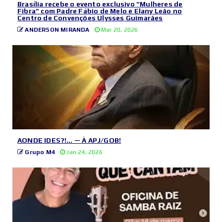
Brasília recebe o evento exclusivo “Mulheres de
Fibra” com Padre Fábio de Melo e Elany Leão no
Centro de Convenções Ulysses Guimarães
ANDERSON MIRANDA
Mar 20, 2026
AONDE IDES?!… — À APJ/GOB!
Grupo M4
Jan 24, 2026