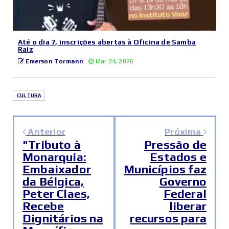
Até o dia 7, inscrições abertas à Oficina de Samba
Raiz
Emerson Tormann
Mar 04, 2026
CULTURA
Anterior
Próxima
"Tributo à
Pressão de
Monarquia:
Estados e
Embaixador
Municípios faz
da Bélgica,
Governo
Peter Claes,
Federal
Recebe
liberar
Dignitários na
recursos para