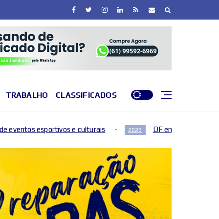
TRABALHO
CLASSIFICADOS
ulturais
DF entra em nível de perigo por baixa umidade
2026