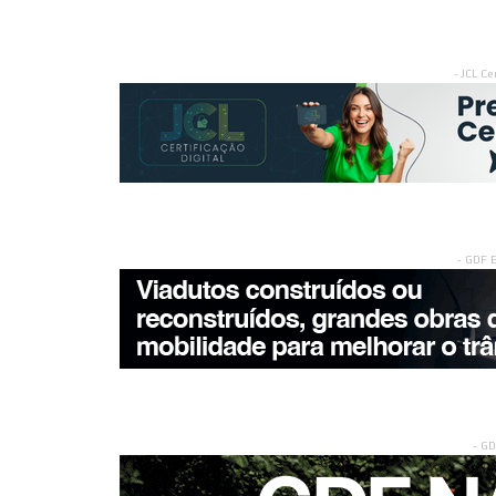
- JCL Ce
- GDF 
- G