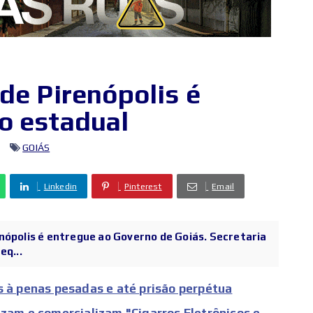
de Pirenópolis é
o estadual
GOIÁS
Linkedin
Pinterest
Email
nópolis é entregue ao Governo de Goiás. Secretaria
eq...
s à penas pesadas e até prisão perpétua
izam e comercializam "Cigarros Eletrônicos e