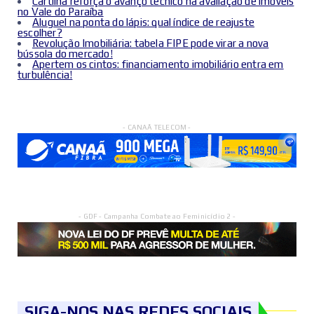
Cartilha reforça o avanço técnico na avaliação de imóveis
no Vale do Paraíba
Aluguel na ponta do lápis: qual índice de reajuste
escolher?
Revolução Imobiliária: tabela FIPE pode virar a nova
bússola do mercado!
Apertem os cintos: financiamento imobiliário entra em
turbulência!
- CANAÃ TELECOM -
- GDF - Campanha Combate ao Feminicídio 2 -
SIGA-NOS NAS REDES SOCIAIS