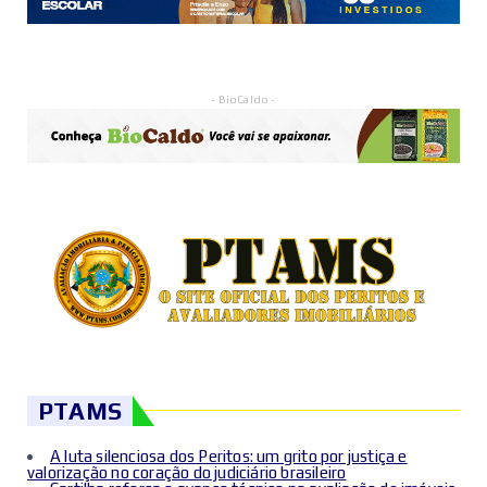
- BioCaldo -
PTAMS
A luta silenciosa dos Peritos: um grito por justiça e
valorização no coração do judiciário brasileiro