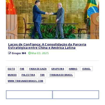
Laços de Confiança: A Consolidação da Parceria
Estratégica entre China e América Latina
Grupo M4
Mai 03, 2025
EGITO
FAB
FAIXA DE GAZA
GRUPO M4
HAMAS
ISRAEL
MUNDO
PALESTINA
TBR
TRIBUNA DO BRASIL
WWW.TRIBUNADOBRASIL.COM