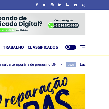
TRABALHO
CLASSIFICADOS
esos no DF
Lactário do Hospital de Base garante nutri
2026