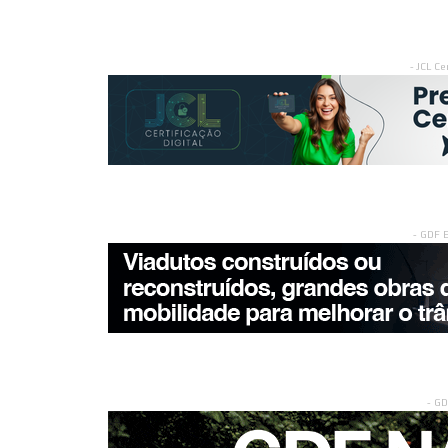
- JCL Ce
- GDF 
- G