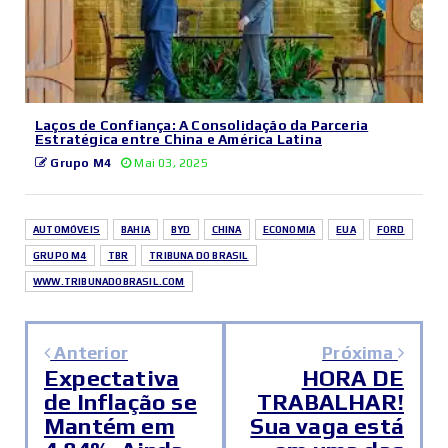
Laços de Confiança: A Consolidação da Parceria
Estratégica entre China e América Latina
Grupo M4
Mai 03, 2025
AUTOMÓVEIS
BAHIA
BYD
CHINA
ECONOMIA
EUA
FORD
GRUPO M4
TBR
TRIBUNA DO BRASIL
WWW.TRIBUNADOBRASIL.COM
Anterior
Próxima
Expectativa
HORA DE
de Inflação se
TRABALHAR!
Mantém em
Sua vaga está