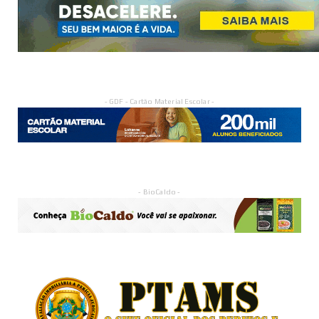
- GDF - Cartão Material Escolar -
- BioCaldo -