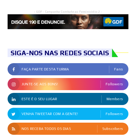
- GDF - Campanha Combate ao Feminicídio 2 -
SIGA-NOS NAS REDES SOCIAIS
FAÇA PARTE DESTA TURMA
Fans
JUNTE-SE AOS BONS!
Followers
ESTE É O SEU LUGAR
Members
VENHA TWEETAR COM A GENTE!
Followers
NOS RECEBA TODOS OS DIAS
Subscribers