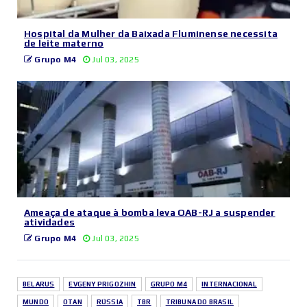
Hospital da Mulher da Baixada Fluminense necessita
de leite materno
Grupo M4
Jul 03, 2025
Ameaça de ataque à bomba leva OAB-RJ a suspender
atividades
Grupo M4
Jul 03, 2025
BELARUS
EVGENY PRIGOZHIN
GRUPO M4
INTERNACIONAL
MUNDO
OTAN
RÚSSIA
TBR
TRIBUNA DO BRASIL