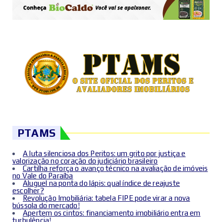
PTAMS
A luta silenciosa dos Peritos: um grito por justiça e
valorização no coração do judiciário brasileiro
Cartilha reforça o avanço técnico na avaliação de imóveis
no Vale do Paraíba
Aluguel na ponta do lápis: qual índice de reajuste
escolher?
Revolução Imobiliária: tabela FIPE pode virar a nova
bússola do mercado!
Apertem os cintos: financiamento imobiliário entra em
turbulência!