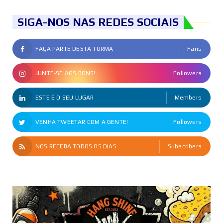
SIGA-NOS NAS REDES SOCIAIS
FAÇA PARTE DESTA TURMA
Fans
JUNTE-SE AOS BONS!
Followers
ESTE É O SEU LUGAR
Members
VENHA TWEETAR COM A GENTE!
Followers
NOS RECEBA TODOS OS DIAS
Subscribers