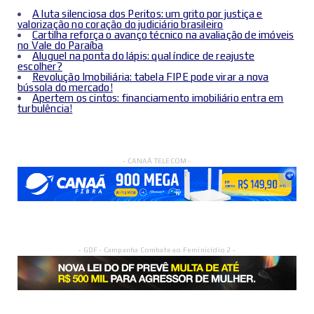
A luta silenciosa dos Peritos: um grito por justiça e
valorização no coração do judiciário brasileiro
Cartilha reforça o avanço técnico na avaliação de imóveis
no Vale do Paraíba
Aluguel na ponta do lápis: qual índice de reajuste
escolher?
Revolução Imobiliária: tabela FIPE pode virar a nova
bússola do mercado!
Apertem os cintos: financiamento imobiliário entra em
turbulência!
- CANAÃ TELECOM -
- GDF - Campanha Combate ao Feminicídio 2 -