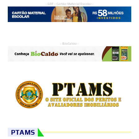
- GDF - Cartão Material Escolar -
- BioCaldo -
PTAMS