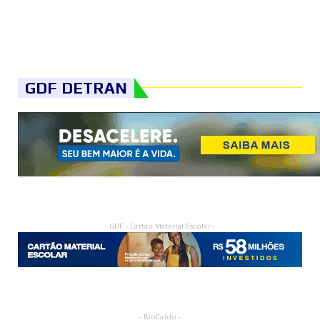
GDF DETRAN
- GDF - Cartão Material Escolar -
- BioCaldo -