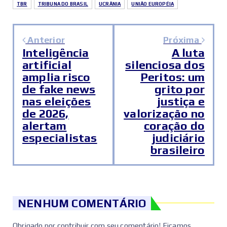
TBR
TRIBUNA DO BRASIL
UCRÂNIA
UNIÃO EUROPÉIA
Anterior
Próxima
Inteligência
A luta
artificial
silenciosa dos
amplia risco
Peritos: um
de fake news
grito por
nas eleições
justiça e
de 2026,
valorização no
alertam
coração do
especialistas
judiciário
brasileiro
NENHUM COMENTÁRIO
Obrigado por contribuir com seu comentário! Ficamos