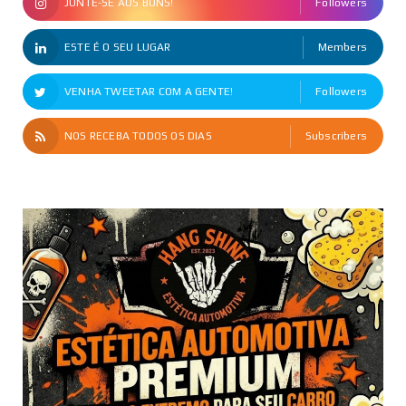
JUNTE-SE AOS BONS!
Followers
ESTE É O SEU LUGAR
Members
VENHA TWEETAR COM A GENTE!
Followers
NOS RECEBA TODOS OS DIAS
Subscribers