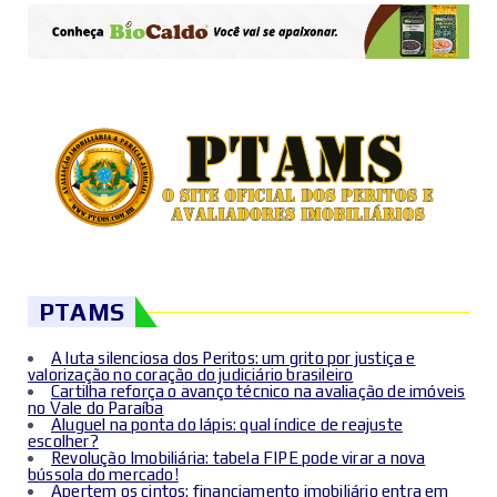
PTAMS
A luta silenciosa dos Peritos: um grito por justiça e
valorização no coração do judiciário brasileiro
Cartilha reforça o avanço técnico na avaliação de imóveis
no Vale do Paraíba
Aluguel na ponta do lápis: qual índice de reajuste
escolher?
Revolução Imobiliária: tabela FIPE pode virar a nova
bússola do mercado!
Apertem os cintos: financiamento imobiliário entra em