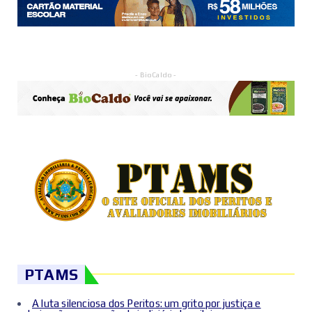
- BioCaldo -
PTAMS
A luta silenciosa dos Peritos: um grito por justiça e