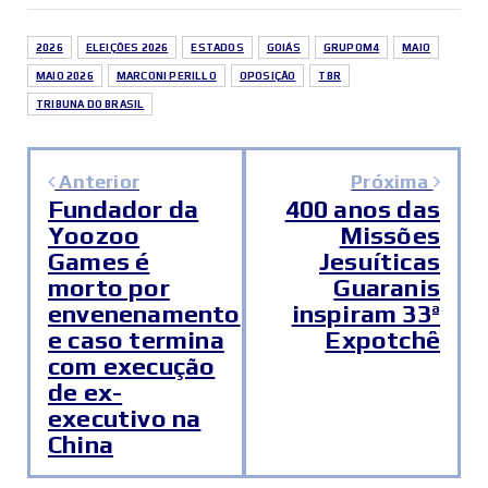
2026
ELEIÇÕES 2026
ESTADOS
GOIÁS
GRUPOM4
MAIO
MAIO 2026
MARCONI PERILLO
OPOSIÇÃO
TBR
TRIBUNA DO BRASIL
Anterior
Próxima
Fundador da
400 anos das
Yoozoo
Missões
Games é
Jesuíticas
morto por
Guaranis
envenenamento
inspiram 33ª
e caso termina
Expotchê
com execução
de ex-
executivo na
China