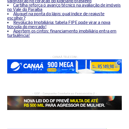
valorização no coração do judiciário brasileiro
Cartilha reforça o avanço técnico na avaliação de imóveis
no Vale do Paraíba
Aluguel na ponta do lápis: qual índice de reajuste
escolher?
Revolução Imobiliária: tabela FIPE pode virar a nova
bússola do mercado!
Apertem os cintos: financiamento imobiliário entra em
turbulência!
- CANAÃ TELECOM -
- GDF - Campanha Combate ao Feminicídio 2 -