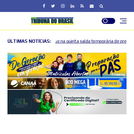
ção na quinta saída temporária de presos no DF
ÚLTIMAS NOTÍCIAS:
Lactár
2026