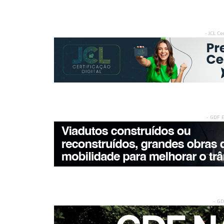
- JCL Ce
- GDF 
- G