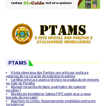
PTAMS
A luta silenciosa dos Peritos: um grito por justiça e
valorização no coração do judiciário brasileiro
Cartilha reforça o avanço técnico na avaliação de imóveis
no Vale do Paraíba
Aluguel na ponta do lápis: qual índice de reajuste
escolher?
Revolução Imobiliária: tabela FIPE pode virar a nova
bússola do mercado!
Apertem os cintos: financiamento imobiliário entra em
turbulência!