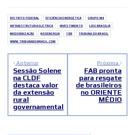
DISTRITO FEDERAL
EFICIÊNCIA ENERGÉTICA
GRUPO M4
INFRAESTRUTURA ELÉTRICA
INVESTIMENTO
LIDE BRASÍLIA
MODERNIZAÇÃO
NEOENERGIA
TBR
TRIBUNA DO BRASIL
WWW.TRIBUNADOBRASIL.COM
Anterior
Próxima
Sessão Solene
FAB pronta
na CLDF
para resgate
destaca valor
de brasileiros
da extensão
no ORIENTE
rural
MÉDIO
governamental