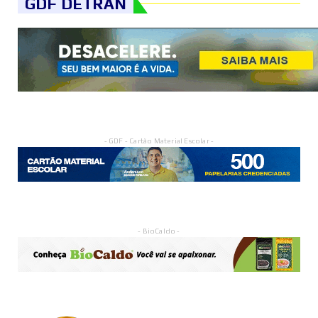
GDF DETRAN
- GDF - Cartão Material Escolar -
- BioCaldo -