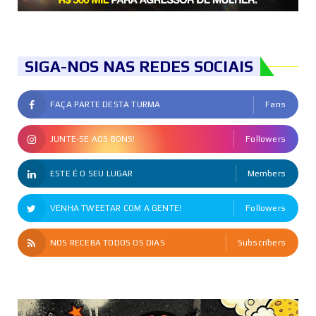
SIGA-NOS NAS REDES SOCIAIS
FAÇA PARTE DESTA TURMA
Fans
JUNTE-SE AOS BONS!
Followers
ESTE É O SEU LUGAR
Members
VENHA TWEETAR COM A GENTE!
Followers
NOS RECEBA TODOS OS DIAS
Subscribers