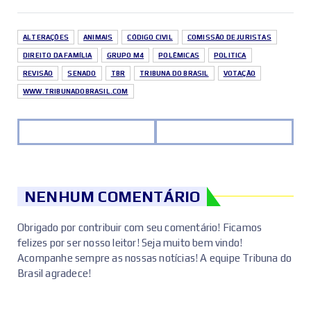
ALTERAÇÕES
ANIMAIS
CÓDIGO CIVIL
COMISSÃO DE JURISTAS
DIREITO DA FAMÍLIA
GRUPO M4
POLÊMICAS
POLITICA
REVISÃO
SENADO
TBR
TRIBUNA DO BRASIL
VOTAÇÃO
WWW.TRIBUNADOBRASIL.COM
NENHUM COMENTÁRIO
Obrigado por contribuir com seu comentário! Ficamos
felizes por ser nosso leitor! Seja muito bem vindo!
Acompanhe sempre as nossas notícias! A equipe Tribuna do
Brasil agradece!