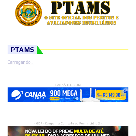
PTAMS
Carregando...
- CANAÃ TELECOM -
- GDF - Campanha Combate ao Feminicídio 2 -