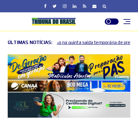
zação na quinta saída temporária de presos no DF
ÚLTIMAS NOTÍCIAS:
Lact
2026