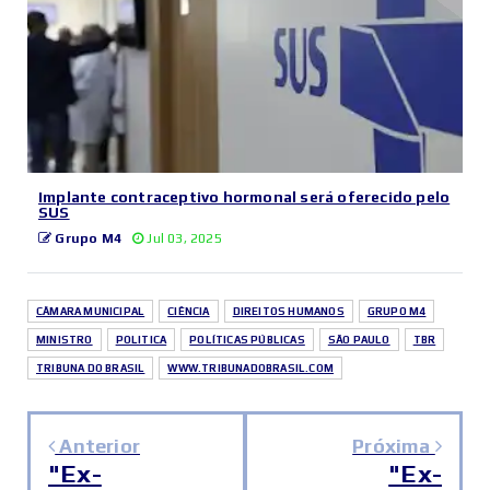
Implante contraceptivo hormonal será oferecido pelo
SUS
Grupo M4
Jul 03, 2025
CÂMARA MUNICIPAL
CIÊNCIA
DIREITOS HUMANOS
GRUPO M4
MINISTRO
POLITICA
POLÍTICAS PÚBLICAS
SÃO PAULO
TBR
TRIBUNA DO BRASIL
WWW.TRIBUNADOBRASIL.COM
Anterior
Próxima
"Ex-
"Ex-