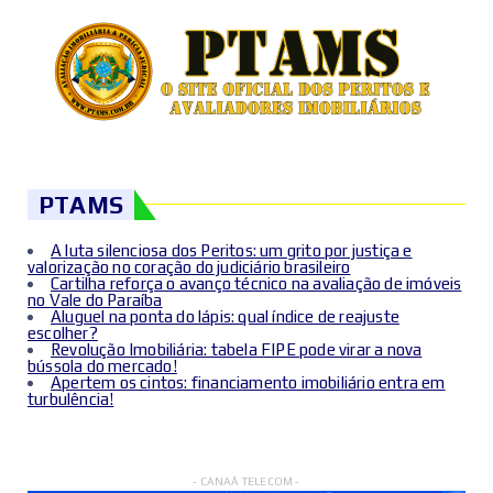
PTAMS
A luta silenciosa dos Peritos: um grito por justiça e
valorização no coração do judiciário brasileiro
Cartilha reforça o avanço técnico na avaliação de imóveis
no Vale do Paraíba
Aluguel na ponta do lápis: qual índice de reajuste
escolher?
Revolução Imobiliária: tabela FIPE pode virar a nova
bússola do mercado!
Apertem os cintos: financiamento imobiliário entra em
turbulência!
- CANAÃ TELECOM -