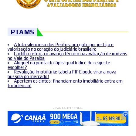
PTAMS
A luta silenciosa dos Peritos: um grito por justiça e
valorização no coração do judiciário brasileiro
Cartilha reforça o avanço técnico na avaliação de imóveis
no Vale do Paraíba
Aluguel na ponta do lápis: qual índice de reajuste
escolher?
Revolução Imobiliária: tabela FIPE pode virar a nova
bússola do mercado!
Apertem os cintos: financiamento imobiliário entra em
turbulência!
- CANAÃ TELECOM -