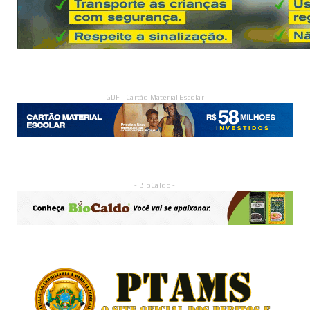
- GDF - Cartão Material Escolar -
- BioCaldo -