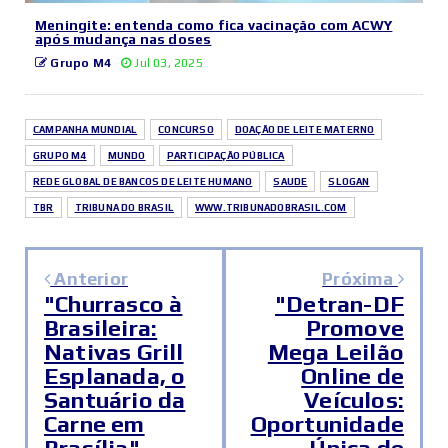
Meningite: entenda como fica vacinação com ACWY
após mudança nas doses
Grupo M4
Jul 03, 2025
CAMPANHA MUNDIAL
CONCURSO
DOAÇÃO DE LEITE MATERNO
GRUPO M4
MUNDO
PARTICIPAÇÃO PÚBLICA
REDE GLOBAL DE BANCOS DE LEITE HUMANO
SAUDE
SLOGAN
TBR
TRIBUNA DO BRASIL
WWW.TRIBUNADOBRASIL.COM
Anterior
Próxima
"Churrasco à
"Detran-DF
Brasileira:
Promove
Nativas Grill
Mega Leilão
Esplanada, o
Online de
Santuário da
Veículos:
Carne em
Oportunidade
Brasília"
Única de