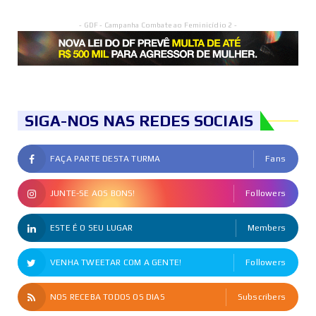
- GDF - Campanha Combate ao Feminicídio 2 -
SIGA-NOS NAS REDES SOCIAIS
FAÇA PARTE DESTA TURMA
Fans
JUNTE-SE AOS BONS!
Followers
ESTE É O SEU LUGAR
Members
VENHA TWEETAR COM A GENTE!
Followers
NOS RECEBA TODOS OS DIAS
Subscribers