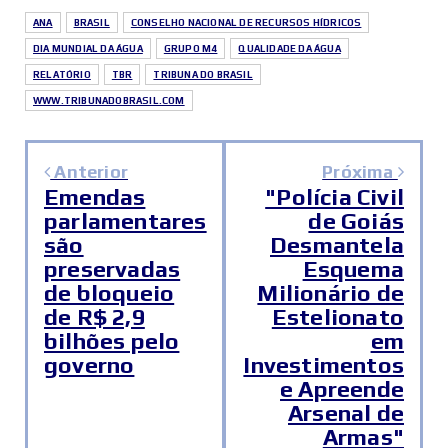
ANA
BRASIL
CONSELHO NACIONAL DE RECURSOS HÍDRICOS
DIA MUNDIAL DA ÁGUA
GRUPO M4
QUALIDADE DA ÁGUA
RELATÓRIO
TBR
TRIBUNA DO BRASIL
WWW.TRIBUNADOBRASIL.COM
Anterior
Próxima
Emendas
"Polícia Civil
parlamentares
de Goiás
são
Desmantela
preservadas
Esquema
de bloqueio
Milionário de
de R$ 2,9
Estelionato
bilhões pelo
em
governo
Investimentos
e Apreende
Arsenal de
Armas"