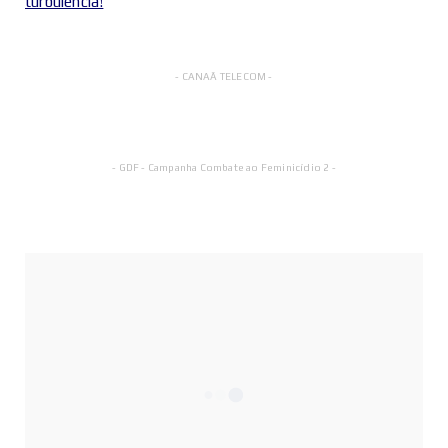
turbulência!
- CANAÃ TELECOM -
- GDF - Campanha Combate ao Feminicídio 2 -
SIGA-NOS NAS REDES SOCIAIS
FAÇA PARTE DESTA TURMA
Fans
JUNTE-SE AOS BONS!
Followers
ESTE É O SEU LUGAR
Members