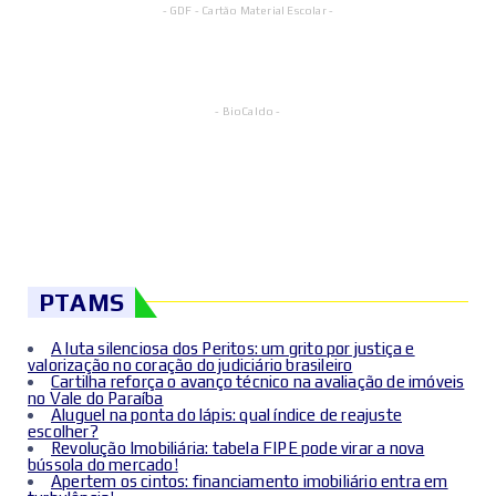
- GDF - Cartão Material Escolar -
- BioCaldo -
PTAMS
A luta silenciosa dos Peritos: um grito por justiça e
valorização no coração do judiciário brasileiro
Cartilha reforça o avanço técnico na avaliação de imóveis
no Vale do Paraíba
Aluguel na ponta do lápis: qual índice de reajuste
escolher?
Revolução Imobiliária: tabela FIPE pode virar a nova
bússola do mercado!
Apertem os cintos: financiamento imobiliário entra em