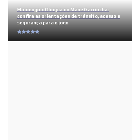
Flamengo x Olímpia no Mané Garrincha:
confira as orientações de trânsito, acesso e
segurança para o jogo
Cartão Gás no DF: quem tem direito,
como consultar e quais s...
Fim de semana terá mudanças no
trânsito em Brasília por caus...
Oficina gratuita de teatro musical em