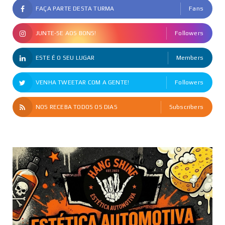
FAÇA PARTE DESTA TURMA
Fans
JUNTE-SE AOS BONS!
Followers
ESTE É O SEU LUGAR
Members
VENHA TWEETAR COM A GENTE!
Followers
NOS RECEBA TODOS OS DIAS
Subscribers