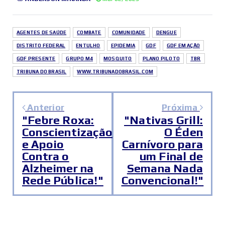
AGENTES DE SAÚDE
COMBATE
COMUNIDADE
DENGUE
DISTRITO FEDERAL
ENTULHO
EPIDEMIA
GDF
GDF EM AÇÃO
GDF PRESENTE
GRUPO M4
MOSQUITO
PLANO PILOTO
TBR
TRIBUNA DO BRASIL
WWW.TRIBUNADOBRASIL.COM
Anterior
Próxima
"Febre Roxa:
"Nativas Grill:
Conscientização
O Éden
e Apoio
Carnívoro para
Contra o
um Final de
Alzheimer na
Semana Nada
Rede Pública!"
Convencional!"