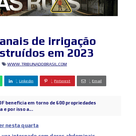
anais de irrigação
struídos em 2023
WWW.TRIBUNADOBRASIL.COM
Linkedin
Pinterest
Email
DF beneficia em torno de 600 propriedades
e por isso a...
er nesta quarta
a vez internado com dores abdominais