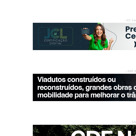
- JCL Ce
- GDF 
- G