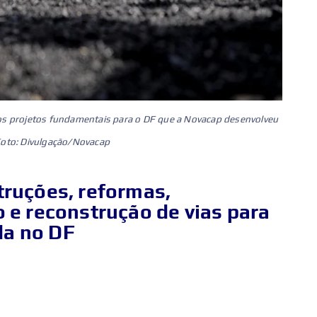
 os projetos fundamentais para o DF que a Novacap desenvolveu
Foto: Divulgação/Novacap
ruções, reformas,
 e reconstrução de vias para
da no DF