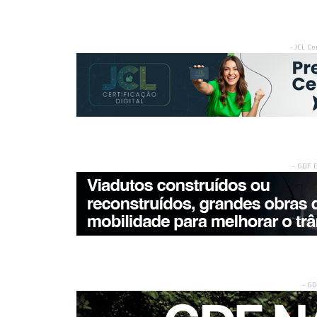
- JCL Ce
- GDF 
- G