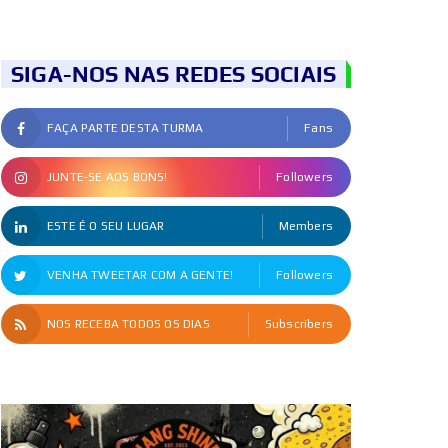
SIGA-NOS NAS REDES SOCIAIS
FAÇA PARTE DESTA TURMA
Fans
JUNTE-SE AOS BONS!
Followers
ESTE É O SEU LUGAR
Members
VENHA TWEETAR COM A GENTE!
Followers
NOS RECEBA TODOS OS DIAS
Subscribers