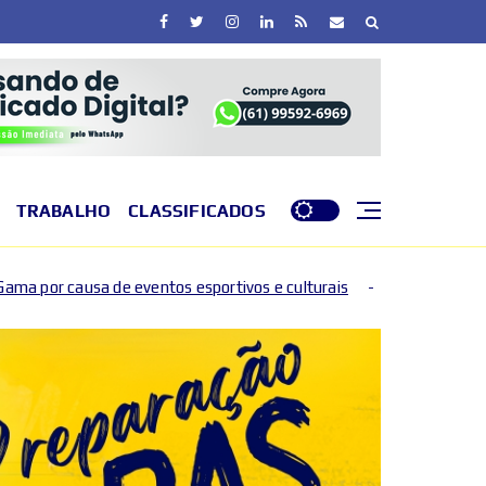
TRABALHO
CLASSIFICADOS
os esportivos e culturais
DF entra em nível de perigo 
2026