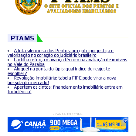
PTAMS
A luta silenciosa dos Peritos: um grito por justiça e
valorização no coração do judiciário brasileiro
Cartilha reforça o avanço técnico na avaliação de imóveis
no Vale do Paraíba
Aluguel na ponta do lápis: qual índice de reajuste
escolher?
Revolução Imobiliária: tabela FIPE pode virar a nova
bússola do mercado!
Apertem os cintos: financiamento imobiliário entra em
turbulência!
- CANAÃ TELECOM -