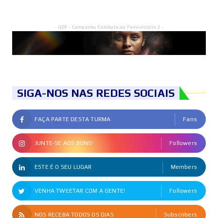
- GDF - Campanha Combate ao Feminicídio 2 -
SIGA-NOS NAS REDES SOCIAIS
FAÇA PARTE DESTA TURMA
Fans
JUNTE-SE AOS BONS!
Followers
ESTE É O SEU LUGAR
Members
VENHA TWEETAR COM A GENTE!
Followers
NOS RECEBA TODOS OS DIAS
Subscribers