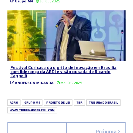
Grupo M4
Jul 03, 2025
Festival Curicaca dá o grito de inovação em Brasília
com liderança da ABDI e visão ousada de Ricardo
Cappelli
ANDERSON MIRANDA
Mai 01, 2025
AGRO
GRUPO M4
PROJETO DE LEI
TBR
TRIBUNA DO BRASIL
WWW.TRIBUNADOBRASIL.COM
Próxima