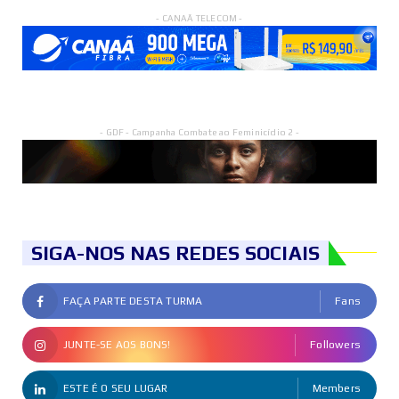
- CANAÃ TELECOM -
- GDF - Campanha Combate ao Feminicídio 2 -
SIGA-NOS NAS REDES SOCIAIS
FAÇA PARTE DESTA TURMA
Fans
JUNTE-SE AOS BONS!
Followers
ESTE É O SEU LUGAR
Members