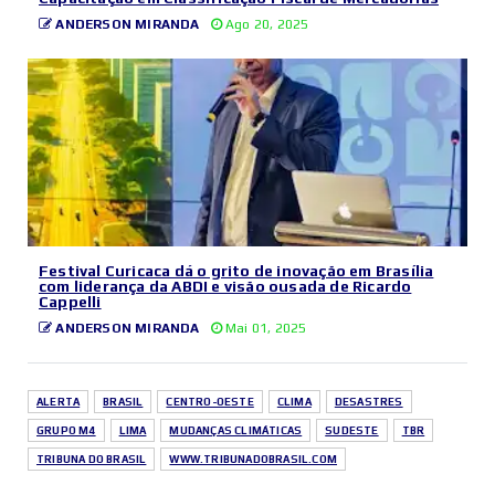
ANDERSON MIRANDA
Ago 20, 2025
Festival Curicaca dá o grito de inovação em Brasília
com liderança da ABDI e visão ousada de Ricardo
Cappelli
ANDERSON MIRANDA
Mai 01, 2025
ALERTA
BRASIL
CENTRO-OESTE
CLIMA
DESASTRES
GRUPO M4
LIMA
MUDANÇAS CLIMÁTICAS
SUDESTE
TBR
TRIBUNA DO BRASIL
WWW.TRIBUNADOBRASIL.COM