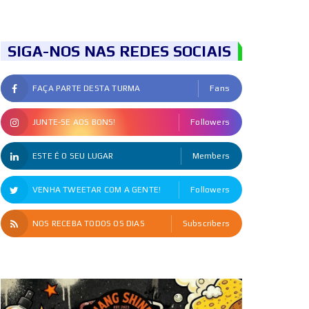
SIGA-NOS NAS REDES SOCIAIS
FAÇA PARTE DESTA TURMA
Fans
JUNTE-SE AOS BONS!
Followers
ESTE É O SEU LUGAR
Members
VENHA TWEETAR COM A GENTE!
Followers
NOS RECEBA TODOS OS DIAS
Subscribers