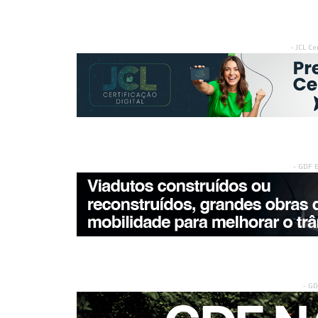
- JCL Ce
- GDF 
- G