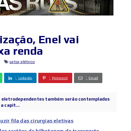
zação, Enel vai
ixa renda
setor elétrico
Linkedin
Pinterest
Email
es eletrodependentes também serão contemplados
a capit...
ir fila das cirurgias eletivas
dos cartões de bilhetagem do transporte