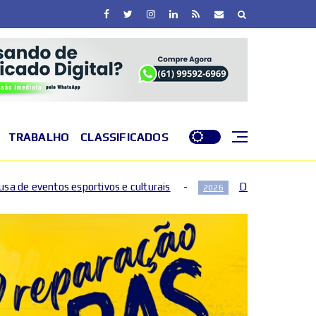
TRABALHO
CLASSIFICADOS
os e culturais
DF entra em nível de perigo por baixa u
2026