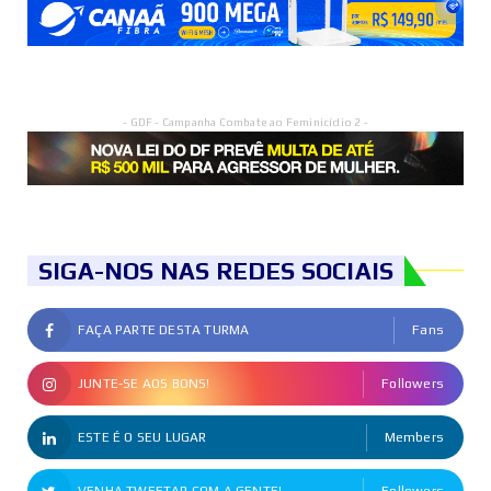
- GDF - Campanha Combate ao Feminicídio 2 -
SIGA-NOS NAS REDES SOCIAIS
FAÇA PARTE DESTA TURMA
Fans
JUNTE-SE AOS BONS!
Followers
ESTE É O SEU LUGAR
Members
VENHA TWEETAR COM A GENTE!
Followers