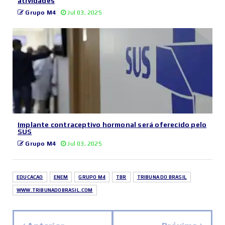
atividades
Grupo M4
Jul 03, 2025
Implante contraceptivo hormonal será oferecido pelo
SUS
Grupo M4
Jul 03, 2025
EDUCACAO
ENEM
GRUPO M4
TBR
TRIBUNA DO BRASIL
WWW.TRIBUNADOBRASIL.COM