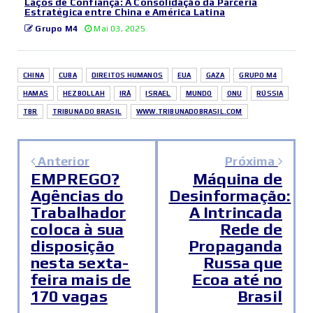
Laços de Confiança: A Consolidação da Parceria
Estratégica entre China e América Latina
Grupo M4
Mai 03, 2025
CHINA
CUBA
DIREITOS HUMANOS
EUA
GAZA
GRUPO M4
HAMAS
HEZBOLLAH
IRÂ
ISRAEL
MUNDO
ONU
RÚSSIA
TBR
TRIBUNA DO BRASIL
WWW.TRIBUNADOBRASIL.COM
Anterior
Próxima
EMPREGO?
Máquina de
Agências do
Desinformação:
Trabalhador
A Intrincada
coloca à sua
Rede de
disposição
Propaganda
nesta sexta-
Russa que
feira mais de
Ecoa até no
170 vagas
Brasil