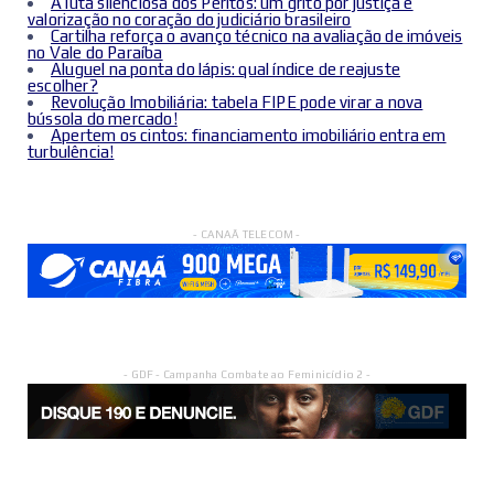
A luta silenciosa dos Peritos: um grito por justiça e
valorização no coração do judiciário brasileiro
Cartilha reforça o avanço técnico na avaliação de imóveis
no Vale do Paraíba
Aluguel na ponta do lápis: qual índice de reajuste
escolher?
Revolução Imobiliária: tabela FIPE pode virar a nova
bússola do mercado!
Apertem os cintos: financiamento imobiliário entra em
turbulência!
- CANAÃ TELECOM -
- GDF - Campanha Combate ao Feminicídio 2 -