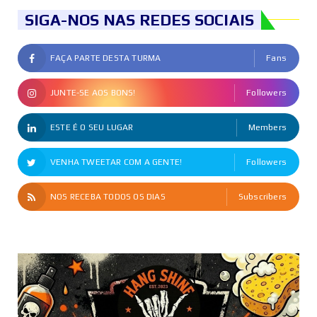
SIGA-NOS NAS REDES SOCIAIS
FAÇA PARTE DESTA TURMA
Fans
JUNTE-SE AOS BONS!
Followers
ESTE É O SEU LUGAR
Members
VENHA TWEETAR COM A GENTE!
Followers
NOS RECEBA TODOS OS DIAS
Subscribers